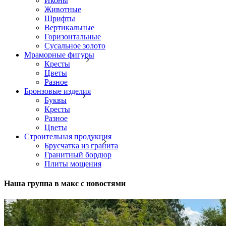
Иконы
Животные
Шрифты
Вертикальные
Горизонтальные
Сусальное золото
Мраморные фигуры
Кресты
Цветы
Разное
Бронзовые изделия
Буквы
Кресты
Разное
Цветы
Строительная продукция
Брусчатка из гранита
Гранитный бордюр
Плиты мощения
Наша группа в макс с новостями