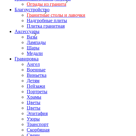
Ограды из гранита
Благоустройство
Гранитные столы и лавочки
Надгробные плиты
Плитка гранитная
Аксессуары
Вазы
Лампады
Шары
Медали
Гравировка
Ангел
Военные
Виньетка
Детям
Пейзажи
Портреты
Храмы
Цветы
Цветы
Эпитафия
Узоры
Транспорт
Скорбящая
Свечи