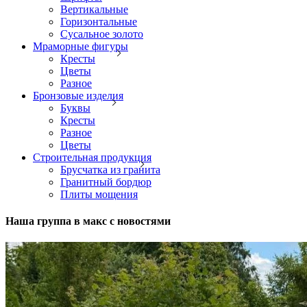
Вертикальные
Горизонтальные
Сусальное золото
Мраморные фигуры
Кресты
Цветы
Разное
Бронзовые изделия
Буквы
Кресты
Разное
Цветы
Строительная продукция
Брусчатка из гранита
Гранитный бордюр
Плиты мощения
Наша группа в макс с новостями