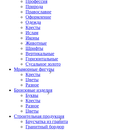
Профессия
Природа
Православие
Оформление
Одежда
Кресты
Ислам
Иконы
Животные
Шрифты
Вертикальные
Горизонтальные
Сусальное золото
Мраморные фигуры
Кресты
Цветы
Разное
Бронзовые изделия
Буквы
Кресты
Разное
Цветы
Строительная продукция
Брусчатка из гранита
Гранитный бордюр