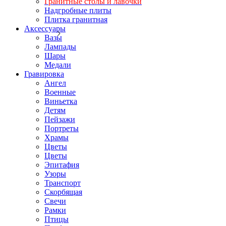
Гранитные столы и лавочки
Надгробные плиты
Плитка гранитная
Аксессуары
Вазы
Лампады
Шары
Медали
Гравировка
Ангел
Военные
Виньетка
Детям
Пейзажи
Портреты
Храмы
Цветы
Цветы
Эпитафия
Узоры
Транспорт
Скорбящая
Свечи
Рамки
Птицы