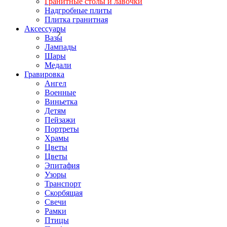
Гранитные столы и лавочки
Надгробные плиты
Плитка гранитная
Аксессуары
Вазы
Лампады
Шары
Медали
Гравировка
Ангел
Военные
Виньетка
Детям
Пейзажи
Портреты
Храмы
Цветы
Цветы
Эпитафия
Узоры
Транспорт
Скорбящая
Свечи
Рамки
Птицы