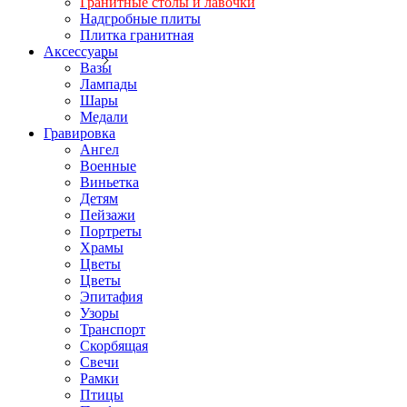
Гранитные столы и лавочки
Надгробные плиты
Плитка гранитная
Аксессуары
Вазы
Лампады
Шары
Медали
Гравировка
Ангел
Военные
Виньетка
Детям
Пейзажи
Портреты
Храмы
Цветы
Цветы
Эпитафия
Узоры
Транспорт
Скорбящая
Свечи
Рамки
Птицы