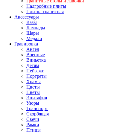
Гранитные столы и лавочки
Надгробные плиты
Плитка гранитная
Аксессуары
Вазы
Лампады
Шары
Медали
Гравировка
Ангел
Военные
Виньетка
Детям
Пейзажи
Портреты
Храмы
Цветы
Цветы
Эпитафия
Узоры
Транспорт
Скорбящая
Свечи
Рамки
Птицы