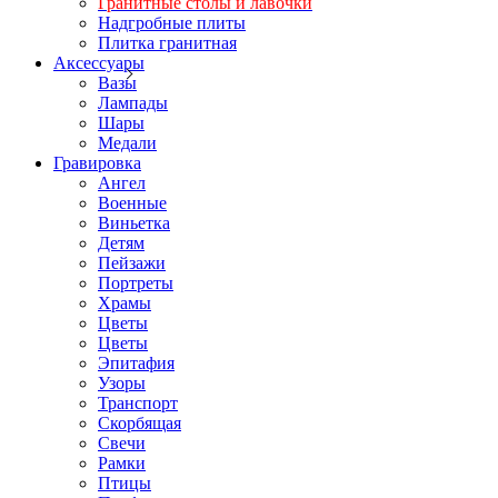
Гранитные столы и лавочки
Надгробные плиты
Плитка гранитная
Аксессуары
Вазы
Лампады
Шары
Медали
Гравировка
Ангел
Военные
Виньетка
Детям
Пейзажи
Портреты
Храмы
Цветы
Цветы
Эпитафия
Узоры
Транспорт
Скорбящая
Свечи
Рамки
Птицы