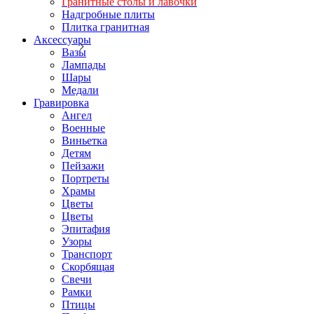
Гранитные столы и лавочки
Надгробные плиты
Плитка гранитная
Аксессуары
Вазы
Лампады
Шары
Медали
Гравировка
Ангел
Военные
Виньетка
Детям
Пейзажи
Портреты
Храмы
Цветы
Цветы
Эпитафия
Узоры
Транспорт
Скорбящая
Свечи
Рамки
Птицы