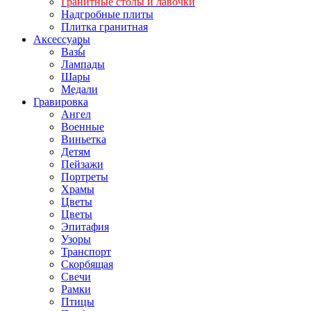
Гранитные столы и лавочки
Надгробные плиты
Плитка гранитная
Аксессуары
Вазы
Лампады
Шары
Медали
Гравировка
Ангел
Военные
Виньетка
Детям
Пейзажи
Портреты
Храмы
Цветы
Цветы
Эпитафия
Узоры
Транспорт
Скорбящая
Свечи
Рамки
Птицы