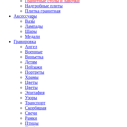
Гранитные столы и лавочки
Надгробные плиты
Плитка гранитная
Аксессуары
Вазы
Лампады
Шары
Медали
Гравировка
Ангел
Военные
Виньетка
Детям
Пейзажи
Портреты
Храмы
Цветы
Цветы
Эпитафия
Узоры
Транспорт
Скорбящая
Свечи
Рамки
Птицы