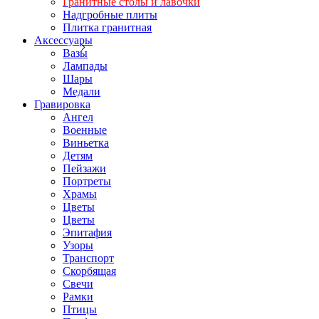
Гранитные столы и лавочки
Надгробные плиты
Плитка гранитная
Аксессуары
Вазы
Лампады
Шары
Медали
Гравировка
Ангел
Военные
Виньетка
Детям
Пейзажи
Портреты
Храмы
Цветы
Цветы
Эпитафия
Узоры
Транспорт
Скорбящая
Свечи
Рамки
Птицы