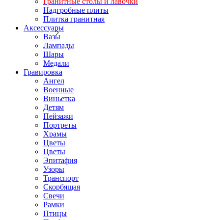
Гранитные столы и лавочки
Надгробные плиты
Плитка гранитная
Аксессуары
Вазы
Лампады
Шары
Медали
Гравировка
Ангел
Военные
Виньетка
Детям
Пейзажи
Портреты
Храмы
Цветы
Цветы
Эпитафия
Узоры
Транспорт
Скорбящая
Свечи
Рамки
Птицы