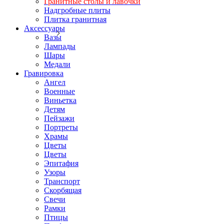
Гранитные столы и лавочки
Надгробные плиты
Плитка гранитная
Аксессуары
Вазы
Лампады
Шары
Медали
Гравировка
Ангел
Военные
Виньетка
Детям
Пейзажи
Портреты
Храмы
Цветы
Цветы
Эпитафия
Узоры
Транспорт
Скорбящая
Свечи
Рамки
Птицы