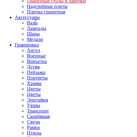
Гранитные столы и лавочки
Надгробные плиты
Плитка гранитная
Аксессуары
Вазы
Лампады
Шары
Медали
Гравировка
Ангел
Военные
Виньетка
Детям
Пейзажи
Портреты
Храмы
Цветы
Цветы
Эпитафия
Узоры
Транспорт
Скорбящая
Свечи
Рамки
Птицы