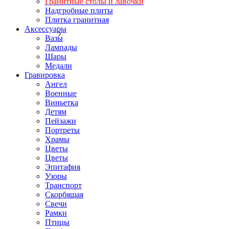
Гранитные столы и лавочки
Надгробные плиты
Плитка гранитная
Аксессуары
Вазы
Лампады
Шары
Медали
Гравировка
Ангел
Военные
Виньетка
Детям
Пейзажи
Портреты
Храмы
Цветы
Цветы
Эпитафия
Узоры
Транспорт
Скорбящая
Свечи
Рамки
Птицы