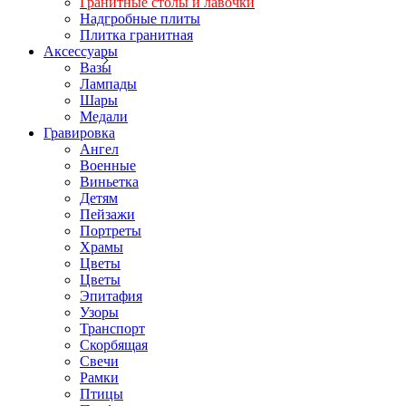
Гранитные столы и лавочки
Надгробные плиты
Плитка гранитная
Аксессуары
Вазы
Лампады
Шары
Медали
Гравировка
Ангел
Военные
Виньетка
Детям
Пейзажи
Портреты
Храмы
Цветы
Цветы
Эпитафия
Узоры
Транспорт
Скорбящая
Свечи
Рамки
Птицы