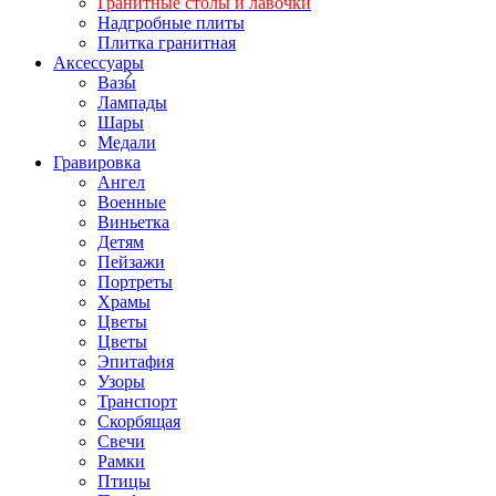
Гранитные столы и лавочки
Надгробные плиты
Плитка гранитная
Аксессуары
Вазы
Лампады
Шары
Медали
Гравировка
Ангел
Военные
Виньетка
Детям
Пейзажи
Портреты
Храмы
Цветы
Цветы
Эпитафия
Узоры
Транспорт
Скорбящая
Свечи
Рамки
Птицы