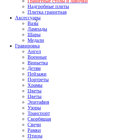
Гранитные столы и лавочки
Надгробные плиты
Плитка гранитная
Аксессуары
Вазы
Лампады
Шары
Медали
Гравировка
Ангел
Военные
Виньетка
Детям
Пейзажи
Портреты
Храмы
Цветы
Цветы
Эпитафия
Узоры
Транспорт
Скорбящая
Свечи
Рамки
Птицы