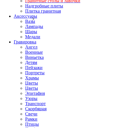
Гранитные столы и лавочки
Надгробные плиты
Плитка гранитная
Аксессуары
Вазы
Лампады
Шары
Медали
Гравировка
Ангел
Военные
Виньетка
Детям
Пейзажи
Портреты
Храмы
Цветы
Цветы
Эпитафия
Узоры
Транспорт
Скорбящая
Свечи
Рамки
Птицы