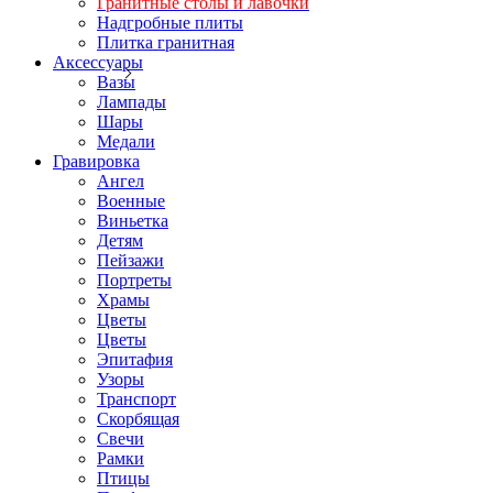
Гранитные столы и лавочки
Надгробные плиты
Плитка гранитная
Аксессуары
Вазы
Лампады
Шары
Медали
Гравировка
Ангел
Военные
Виньетка
Детям
Пейзажи
Портреты
Храмы
Цветы
Цветы
Эпитафия
Узоры
Транспорт
Скорбящая
Свечи
Рамки
Птицы