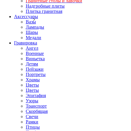
Гранитные столы и лавочки
Надгробные плиты
Плитка гранитная
Аксессуары
Вазы
Лампады
Шары
Медали
Гравировка
Ангел
Военные
Виньетка
Детям
Пейзажи
Портреты
Храмы
Цветы
Цветы
Эпитафия
Узоры
Транспорт
Скорбящая
Свечи
Рамки
Птицы