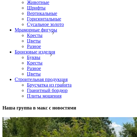
Животные
Шрифты
Вертикальные
Горизонтальные
Сусальное золото
Мраморные фигуры
Кресты
Цветы
Разное
Бронзовые изделия
Буквы
Кресты
Разное
Цветы
Строительная продукция
Брусчатка из гранита
Гранитный бордюр
Плиты мощения
Наша группа в макс с новостями